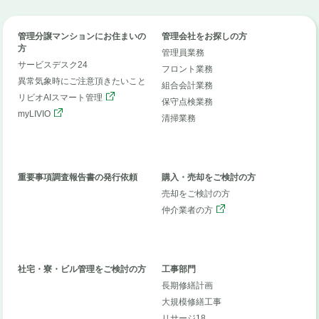
管理分譲マンションにお住まいの
管理会社をお探しの方
方
管理員業務
サービスデスク24
フロント業務
異常気象時にご注意頂きたいこと
組合会計業務
リビオAIスマート管理
保守点検業務
myLIVIO
清掃業務
重要事項調査報告書の発行依頼
購入・売却をご検討の方
売却をご検討の方
仲介業者の方
社宅・寮・ビル管理をご検討の方
工事部門
長期修繕計画
大規模修繕工事
リサージ18