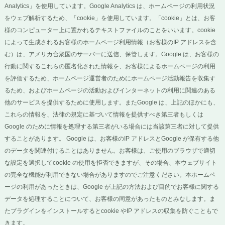
Analytics」を使用しています。Google Analytics は、ホームページの利用状況
をウェブ解析するため、「cookie」を使用しています。「cookie」とは、お客
様のコンピューター上に置かれるテキストファイルのことをいいます。cookie
によって生成されるお客様のホームページ利用情報（お客様のIP アドレスを含
む）は、アメリカ合衆国のサーバーに送信、保管します。Google は、お客様の
行動に関するこれらの匿名化された情報を、お客様によるホームページの利用
を評価するため、ホームページ運営者のためにホームページ活動報告を収集す
るため、およびホームページの活動およびインターネットの利用に関連のある
他のサービスを提供するために使用します。またGoogle は、上記のほかにも、
これらの情報を、法律の規定に基づいて情報を提供すべき第三者もしくは
Google のために情報を処理する第三者がいる場合には当該第三者に対して提供
することがあります。 Google は、お客様のIP アドレスとGoogle が保有する他
のデータを関連付けることはありません。お客様は、ご使用のブラウザで適切
な設定を選択してcookie の使用を拒否できますが、その場合、本ウェブサイト
の完全な機能が利用できない場合がありますのでご注意ください。本ホームペ
ージの利用があったときは、Google が上記の方法および目的でお客様に関する
データを処理することについて、お客様の同意があったものとみなします。ま
たプラグインをインストールするとcookie やIP アドレスの収集を防ぐこともで
きます。