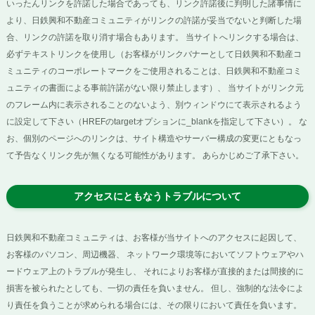
いったんリンクを許諾した場合であっても、リンク許諾後に判明した諸事情に
より、日鉄興和不動産コミュニティがリンクの許諾が妥当でないと判断した場
合、リンクの許諾を取り消す場合もあります。 当サイトへリンクする場合は、
必ずテキストリンクを使用し（お客様がリンクバナーとして日鉄興和不動産コ
ミュニティのコーポレートマークをご使用されることは、日鉄興和不動産コミ
ュニティの書面による事前許諾がない限り禁止します）、 当サイトがリンク元
のフレーム内に表示されることのないよう、別ウィンドウにて表示されるよう
に設定して下さい（HREFのtargetオプションに_blankを指定して下さい）。 な
お、個別のページへのリンクは、サイト構造やサーバー構成の変更にともなっ
て予告なくリンク先が無くなる可能性があります。 あらかじめご了承下さい。
アクセスにともなうトラブルについて
日鉄興和不動産コミュニティは、お客様が当サイトへのアクセスに起因して、
お客様のパソコン、周辺機器、 ネットワーク環境等においてソフトウェアやハ
ードウェア上のトラブルが発生し、 それによりお客様が直接的または間接的に
損害を被られたとしても、一切の責任を負いません。 但し、強制的な法令によ
り責任を負うことが求められる場合には、その限りにおいて責任を負います。