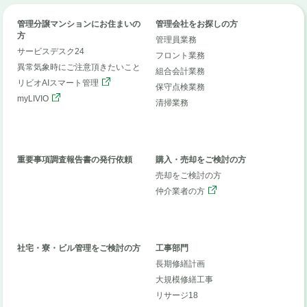
管理分譲マンションにお住まいの
管理会社をお探しの方
方
管理員業務
サービスデスク24
フロント業務
異常気象時にご注意頂きたいこと
組合会計業務
リビオAIスマート管理
保守点検業務
myLIVIO
清掃業務
重要事項調査報告書の発行依頼
購入・売却をご検討の方
売却をご検討の方
仲介業者の方
社宅・寮・ビル管理をご検討の方
工事部門
長期修繕計画
大規模修繕工事
リサージ18